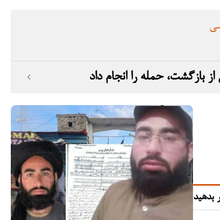
سی
 بدهید