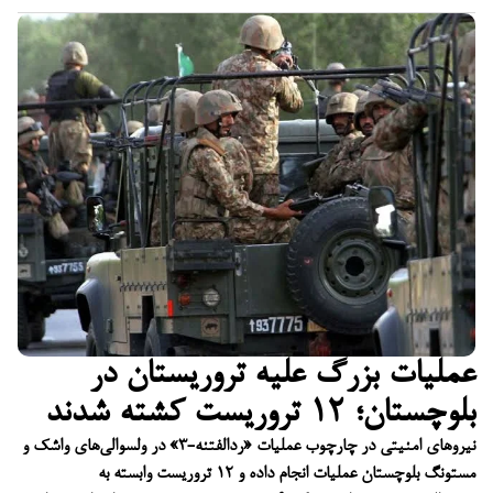
عملیات بزرگ علیه تروریستان در
بلوچستان؛ ۱۲ تروریست کشته شدند
نیروهای امنیتی در چارچوب عملیات «ردالفتنه-۳» در ولسوالی‌های واشک و
مستونگ بلوچستان عملیات انجام داده و ۱۲ تروریست وابسته به