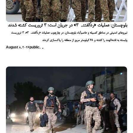
بلوچستان: عملیات «ردّالفتنہ ۳» در جریان است؛ ۳ تروریست کشته شدند
نیروهای امنیتی در مناطق کمبیله و عاصم‌آباد بلوچستان، در چارچوب عملیات «ردّالفتنہ ۳»، ۳ تروریست
وابسته به فتنه‌الهند را کشته و ۶۸ کیلومتر مربع از منطقه را پاک‌سازی کردند
August 8, 2026
public
,
,
,