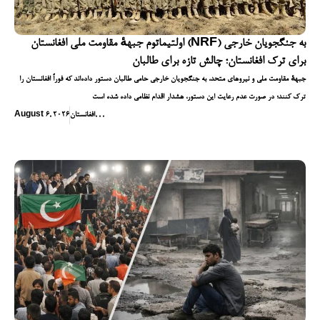
اولتیماتوم جبههٔ مقاومت ملی افغانستان (NRF) به جنگجویان خارجی
برای ترک افغانستان؛ چالش تازه برای طالبان
جبههٔ مقاومت ملی و نیروهای متحد، به جنگجویان خارجی حامی طالبان دستور داده‌اند که فوراً افغانستان را
ترک کنند؛ در صورت عدم رعایت این دستور، هشدار اقدام نظامی داده شده است
,
,
,
افغانستان
August 6, 2026